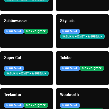
Schönwasser
Skynails
MAĞAZALAR
GIDA VE İÇECEK
MAĞAZALAR
SAĞLIK & KOZMETİK & GÜZELLİK
Super Cut
Tchibo
MAĞAZALAR
MAĞAZALAR
GIDA VE İÇECEK
SAĞLIK & KOZMETİK & GÜZELLİK
Teekontor
Woolworth
MAĞAZALAR
GIDA VE İÇECEK
MAĞAZALAR