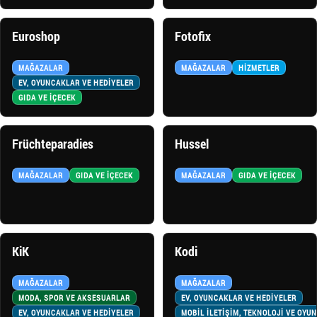
Euroshop
Fotofix
MAĞAZALAR
MAĞAZALAR
HIZMETLER
EV, OYUNCAKLAR VE HEDİYELER
GIDA VE İÇECEK
Früchteparadies
Hussel
MAĞAZALAR
GIDA VE İÇECEK
MAĞAZALAR
GIDA VE İÇECEK
KiK
Kodi
MAĞAZALAR
MAĞAZALAR
MODA, SPOR VE AKSESUARLAR
EV, OYUNCAKLAR VE HEDİYELER
EV, OYUNCAKLAR VE HEDİYELER
MOBİL İLETİŞİM, TEKNOLOJİ VE OYU