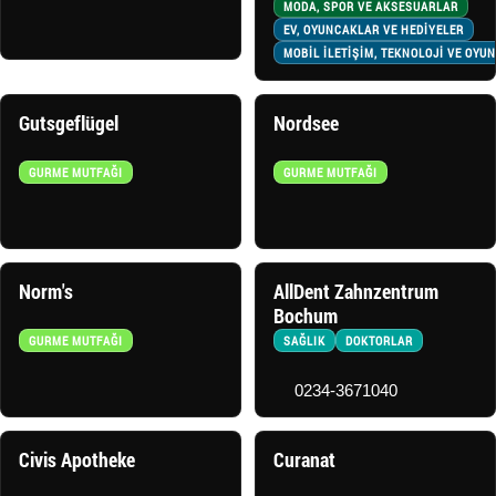
MODA, SPOR VE AKSESUARLAR
EV, OYUNCAKLAR VE HEDİYELER
MOBİL İLETİŞİM, TEKNOLOJİ VE OYU
Gutsgeflügel
Nordsee
GURME MUTFAĞI
GURME MUTFAĞI
Norm's
AllDent Zahnzentrum
Bochum
GURME MUTFAĞI
SAĞLIK
DOKTORLAR
0234-3671040
Civis Apotheke
Curanat