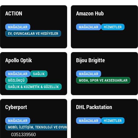
ACTION
Amazon Hub
MAĞAZALAR
MAĞAZALAR
HIZMETLER
EV, OYUNCAKLAR VE HEDİYELER
Apollo Optik
Bijou Brigitte
MAĞAZALAR
SAĞLIK
MAĞAZALAR
GÖZLÜKÇÜ
MODA, SPOR VE AKSESUARLAR
SAĞLIK & KOZMETİK & GÜZELLİK
Cyberport
DHL Packstation
MAĞAZALAR
MAĞAZALAR
HIZMETLER
MOBİL İLETİŞİM, TEKNOLOJİ VE OYUNLAR
0351339560