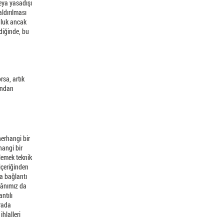
veya yasadışı
aldırılması
uluk ancak
ldiğinde, bu
rsa, artık
undan
herhangi bir
hangi bir
llemek teknik
içeriğinden
ra bağlantı
kânımız da
ntılı
arada
hlalleri