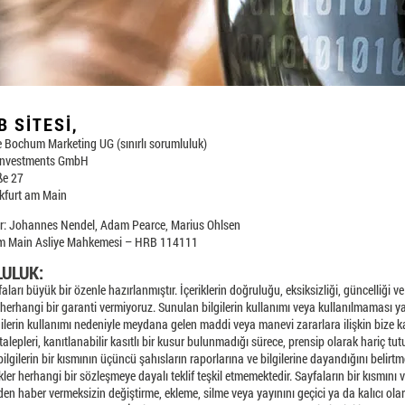
B SITESI,
 Bochum Marketing UG (sınırlı sorumluluk)
 Investments GmbH
ße 27
kfurt am Main
r:
Johannes Nendel,
Adam Pearce,
Marius Ohlsen
am Main Asliye Mahkemesi – HRB 114111
ULUK:
ları büyük bir özenle hazırlanmıştır. İçeriklerin doğruluğu, eksiksizliği, güncelliği ve 
erhangi bir garanti vermiyoruz. Sunulan bilgilerin kullanımı veya kullanılmaması ya
gilerin kullanımı nedeniyle meydana gelen maddi veya manevi zararlara ilişkin bize k
alepleri, kanıtlanabilir kasıtlı bir kusur bulunmadığı sürece, prensip olarak hariç tut
lgilerin bir kısmının üçüncü şahısların raporlarına ve bilgilerine dayandığını belirtme
ikler herhangi bir sözleşmeye dayalı teklif teşkil etmemektedir. Sayfaların bir kısmını
den haber vermeksizin değiştirme, ekleme, silme veya yayınını geçici ya da kalıcı ola