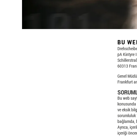
BU WE
Drehscheibe
pA Kintyre
Schillerstra
60313 Fran
Genel Müdü
Frankfurt 
SORUML
Bu web sayfa
konusunda h
ve eksik bil
sorumluluk t
bağlamda, bi
Ayrıca, içer
içeriği önce