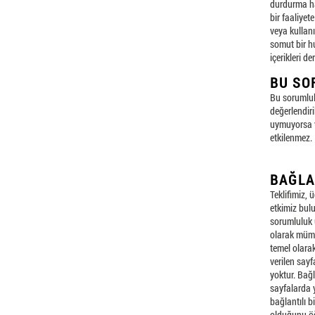
durdurma hak
bir faaliyet
veya kullan
somut bir hu
içerikleri d
BU SO
Bu sorumlul
değerlendiri
uymuyorsa v
etkilenmez.
BAĞLA
Teklifimiz, 
etkimiz bul
sorumluluk ü
olarak mümk
temel olarak
verilen say
yoktur. Bağ
sayfalarda y
bağlantılı b
olduğunu öğr