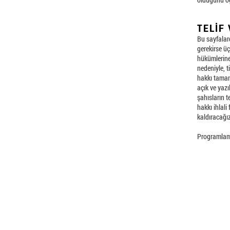
TELIF
Bu sayfalard
gerekirse ü
hükümlerine 
nedeniyle, 
hakkı tamame
açık ve yazı
şahısların te
hakkı ihlali 
kaldıracağız
Programlam