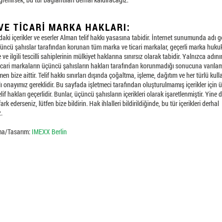
 VE TICARI MARKA HAKLARI:
aki içerikler ve eserler Alman telif hakkı yasasına tabidir. İnternet sunumunda adı 
çüncü şahıslar tarafından korunan tüm marka ve ticari markalar, geçerli marka huku
ve ilgili tescilli sahiplerinin mülkiyet haklarına sınırsız olarak tabidir. Yalnızca adı
ticari markaların üçüncü şahısların hakları tarafından korunmadığı sonucuna varılam
n bize aittir. Telif hakkı sınırları dışında çoğaltma, işleme, dağıtım ve her türlü kull
lı onayımız gereklidir. Bu sayfada işletmeci tarafından oluşturulmamış içerikler için
lif hakları geçerlidir. Bunlar, üçüncü şahısların içerikleri olarak işaretlenmiştir. Yine de
fark ederseniz, lütfen bize bildirin. Hak ihlalleri bildirildiğinde, bu tür içerikleri derhal
.
a/Tasarım:
IMEXX Berlin