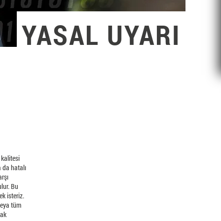
YASAL UYARI
kalitesi
 da hatalı
arşı
ulur. Bu
k isteriz.
 veya tüm
rak