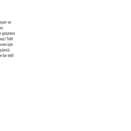
geçen ve
ku
nın geçmesi
az! Telif
anım için
 üçüncü
 bir telif