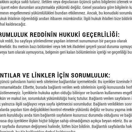
kını açıkça saklı tutarız. İletilen veya depolanan üçüncü şahıs bilgilerini izlemek 
e işaret eden durumları araştırmakla yükümlü değiliz. Genel yasalara göre bilgilerin k
ımının engellenmesi yükümlülükleri bundan etkilenmez. Ancak, bu konudaki soruml
kuk ihlalinin öğrenildiği andan itibaren mümkündür. İlgili hukuk ihlalleri bize bildiri
erhal kaldıracağız.
RUMLULUK REDDININ HUKUKI GEÇERLILIĞI:
uk reddi, bu sayfaya yönlendirme yapılan internet sunumunun bir parçası olarak
lmelidir. Bu metnin bazı bölümleri veya tek tek ifadeleri geçerli yasal duruma uymuyo
eya tam olarak uymuyorsa, belgenin geri kalan bölümlerinin içeriği ve geçerliliği b
NTILAR VE LINKLER IÇIN SORUMLULUK:
üçüncü şahısların harici web sitelerine bağlantılar içermektedir. Bu içerikler üzerinde 
unmamaktadır. Elbette, burada bağlantı verilen web sitelerinin içeriği konusunda her
stlenemeyiz. İçeriklerin hukuka aykırı olduğu biliniyor ve bunların kullanımını enge
ün ve makul ise, sorumluluk yükümlülüğü hariç tutulur. Bağlantı verilen sayfaların 
 yalnızca ilgili sağlayıcı veya sayfa işletmecisi sorumludur. Bağlantı verildikten son
falarda yapılan tüm değişiklikleri kontrol etmekle yükümlü değiliz ve bunu yapma im
lantı kurulduğu anda tüm bağlantılı sayfaların kusursuz durumda olduğunu ve bağla
asa dışı içeriklere ilişkin hiçbir bilgiye sahip olmadığımızı açıkça beyan ederiz. Bu 
ir sayfada durumun değişmesi halinde, lütfen bize bildirin. Bağlantılı sayfalarda hak i
enirsek, bu tür bağlantıları derhal kaldıracağız.