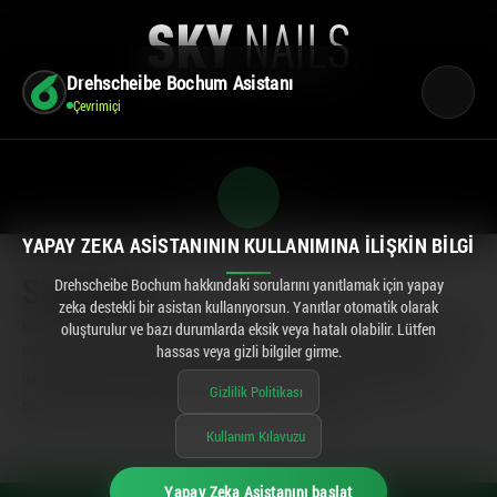
Drehscheibe Bochum Asistanı
Çevrimiçi
CENTERPLAN · 1. K
YAPAY ZEKA ASISTANININ KULLANIMINA İLIŞKIN BILGI
SKYNAILS
Drehscheibe Bochum hakkındaki sorularını yanıtlamak için yapay
zeka destekli bir asistan kullanıyorsun. Yanıtlar otomatik olarak
Bochum'un kalbi SKY Nails'te hayal edebileceğin en güzel tırnaklara kavuş!
oluşturulur ve bazı durumlarda eksik veya hatalı olabilir. Lütfen
Profesyonel ekibimizin bakımının keyfini çıkar ve seni ışıl ışıl yapacak bir
hassas veya gizli bilgiler girme.
mola ver. İster klasik ister trend olsun, ellerine mükemmel bir görünüm
Gizlilik Politikası
kazandırıyoruz. Uğra ve kendine biraz ışıltı armağan et!
Kullanım Kılavuzu
Yapay Zeka Asistanını başlat