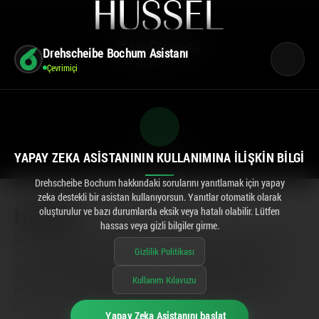
Drehscheibe Bochum Asistanı
Çevrimiçi
YAPAY ZEKA ASISTANININ KULLANIMINA İLIŞKIN BILGI
CENTERPLAN · GK
Drehscheibe Bochum hakkındaki sorularını yanıtlamak için yapay
zeka destekli bir asistan kullanıyorsun. Yanıtlar otomatik olarak
HUSSEL
oluşturulur ve bazı durumlarda eksik veya hatalı olabilir. Lütfen
hassas veya gizli bilgiler girme.
Drehscheibe-Bochum'daki Hussel'de, kendinize veya sevdiklerinize tatlı bir
Gizlilik Politikası
sürpriz yapmak için her zaman aradığınızı bulabilirsiniz. En kaliteli
çikolatalar, lezzetli pralinler ve yaratıcı hediye fikirleriyle dolu dünyamıza
Kullanım Kılavuzu
dalın. İster ara öğün olarak küçük bir keyif olsun, ister özel bir gün için
olsun – uğrayın ve kendinizi bu lezzetlerin büyüsüne kaptırın!
Yapay Zeka Asistanını başlat