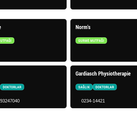
e
Norm's
UTFAĞI
GURME MUTFAĞI
Gardiasch Physiotherapie
DOKTORLAR
SAĞLIK
DOKTORLAR
-93247040
0234-14421