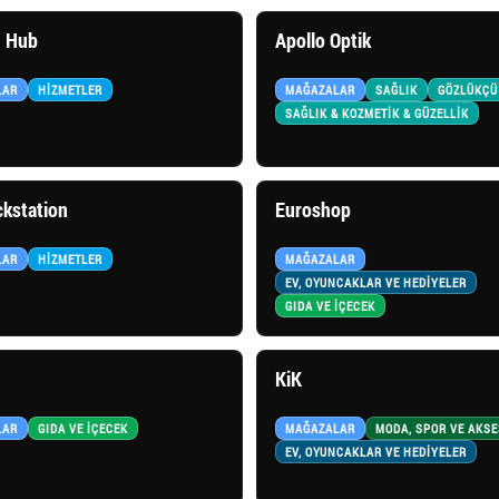
 Hub
Apollo Optik
LAR
HIZMETLER
MAĞAZALAR
SAĞLIK
GÖZLÜKÇÜ
SAĞLIK & KOZMETİK & GÜZELLİK
kstation
Euroshop
LAR
HIZMETLER
MAĞAZALAR
EV, OYUNCAKLAR VE HEDİYELER
GIDA VE İÇECEK
KiK
LAR
GIDA VE İÇECEK
MAĞAZALAR
MODA, SPOR VE AKS
EV, OYUNCAKLAR VE HEDİYELER