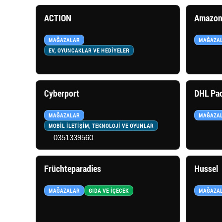
ACTION
Amazon
MAĞAZALAR
MAĞAZA
EV, OYUNCAKLAR VE HEDİYELER
Cyberport
DHL Pac
MAĞAZALAR
MAĞAZA
MOBİL İLETİŞİM, TEKNOLOJİ VE OYUNLAR
0351339560
Früchteparadies
Hussel
MAĞAZALAR
GIDA VE İÇECEK
MAĞAZA