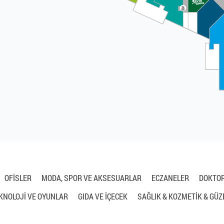
OFISLER
MODA, SPOR VE AKSESUARLAR
ECZANELER
DOKTO
EKNOLOJİ VE OYUNLAR
GIDA VE İÇECEK
SAĞLIK & KOZMETİK & GÜZ