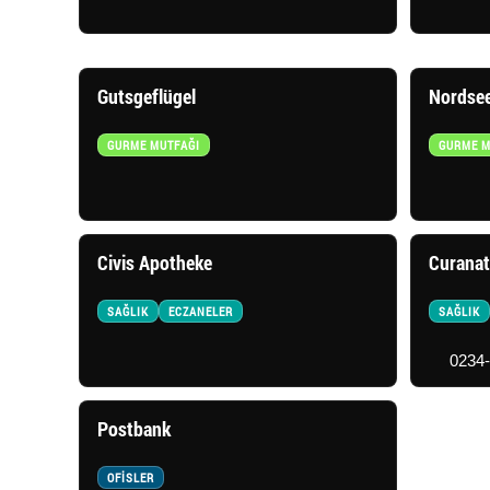
Gutsgeflügel
Nordse
GURME MUTFAĞI
GURME M
Civis Apotheke
Curanat
SAĞLIK
ECZANELER
SAĞLIK
0234
Postbank
OFISLER