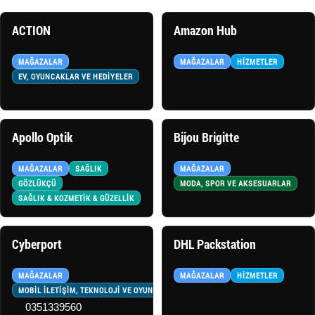
ACTION
Amazon Hub
MAĞAZALAR
MAĞAZALAR
HIZMETLER
EV, OYUNCAKLAR VE HEDİYELER
Apollo Optik
Bijou Brigitte
MAĞAZALAR
SAĞLIK
MAĞAZALAR
GÖZLÜKÇÜ
MODA, SPOR VE AKSESUARLAR
SAĞLIK & KOZMETİK & GÜZELLİK
Cyberport
DHL Packstation
MAĞAZALAR
MAĞAZALAR
HIZMETLER
MOBİL İLETİŞİM, TEKNOLOJİ VE OYUNLAR
0351339560