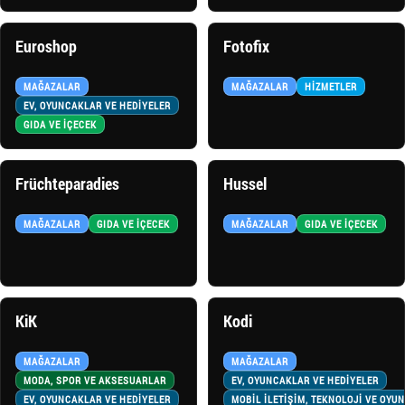
Euroshop
Fotofix
MAĞAZALAR
MAĞAZALAR
HIZMETLER
EV, OYUNCAKLAR VE HEDİYELER
GIDA VE İÇECEK
Früchteparadies
Hussel
MAĞAZALAR
GIDA VE İÇECEK
MAĞAZALAR
GIDA VE İÇECEK
KiK
Kodi
MAĞAZALAR
MAĞAZALAR
MODA, SPOR VE AKSESUARLAR
EV, OYUNCAKLAR VE HEDİYELER
EV, OYUNCAKLAR VE HEDİYELER
MOBİL İLETİŞİM, TEKNOLOJİ VE OYU