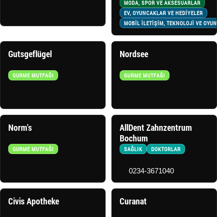
MODA, SPOR VE AKSESUARLAR
EV, OYUNCAKLAR VE HEDİYELER
MOBİL İLETİŞİM, TEKNOLOJİ VE OYU
Gutsgeflügel
Nordsee
GURME MUTFAĞI
GURME MUTFAĞI
Norm's
AllDent Zahnzentrum
Bochum
GURME MUTFAĞI
SAĞLIK
DOKTORLAR
0234-3671040
Civis Apotheke
Curanat