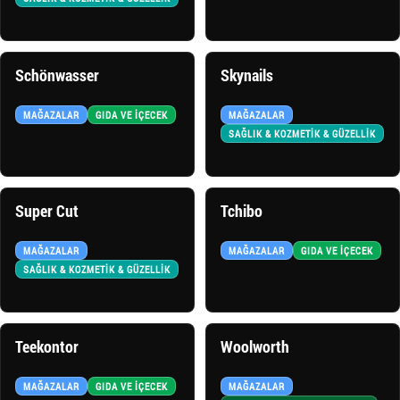
Schönwasser
Skynails
MAĞAZALAR
GIDA VE İÇECEK
MAĞAZALAR
SAĞLIK & KOZMETİK & GÜZELLİK
Super Cut
Tchibo
MAĞAZALAR
MAĞAZALAR
GIDA VE İÇECEK
SAĞLIK & KOZMETİK & GÜZELLİK
Teekontor
Woolworth
MAĞAZALAR
GIDA VE İÇECEK
MAĞAZALAR