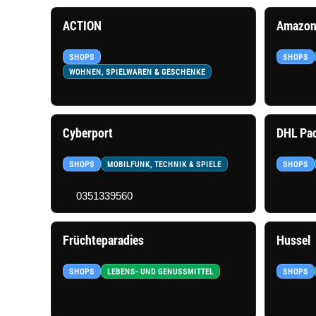
ACTION
Amazon
SHOPS
SHOPS
WOHNEN, SPIELWAREN & GESCHENKE
Cyberport
DHL Pac
SHOPS
MOBILFUNK, TECHNIK & SPIELE
SHOPS
0351339560
Früchteparadies
Hussel
SHOPS
LEBENS- UND GENUSSMITTEL
SHOPS