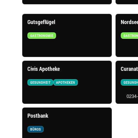
Gutsgeflügel
Nordse
GASTRONOMIE
GASTRO
Civis Apotheke
Curanat
GESUNDHEIT
APOTHEKEN
GESUNDH
0234
Postbank
BÜROS