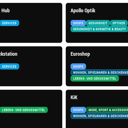
 Hub
Apollo Optik
SERVICES
SHOPS
GESUNDHEIT
OPTIKER
GESUNDHEIT & KOSMETIK & BEAUTY
kstation
Euroshop
SERVICES
SHOPS
WOHNEN, SPIELWAREN & GESCHENK
LEBENS- UND GENUSSMITTEL
KiK
LEBENS- UND GENUSSMITTEL
SHOPS
MODE, SPORT & ACCESSOI
WOHNEN, SPIELWAREN & GESCHENK