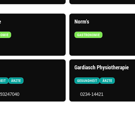
e
Norm's
NOMIE
GASTRONOMIE
Gardiasch Physiotherapie
EIT
ÄRZTE
GESUNDHEIT
ÄRZTE
-93247040
0234-14421