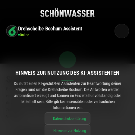
Drehscheibe Bochum Assistent
Online
CENTERPLAN · EG
HINWEIS ZUR NUTZUNG DES KI-ASSISTENTEN
SCHÖNWASSER
Du nutzt einen KI-gestützten Assistenten zur Beantwortung deiner
Brauchst du noch schnell deine Lieblingszeitschrift, ein Lotto-Ticket oder
Fragen rund um die Drehscheibe Bochum. Die Antworten werden
eine Packung Tabak? Bei Schönwasser in der Drehscheibe Bochum findest
automatisiert erzeugt und können im Einzelfall unvollständig oder
fehlerhaft sein. Bitte gib keine sensiblen oder vertraulichen
du genau das und noch viel mehr! Von der Postfiliale bis zum Handy-
Informationen ein.
Zubehör – hier ist dein täglicher Stopp für alles Wichtige und ein kleines
Vergnügen.
Datenschutzerklärung
Hinweise zur Nutzung
ÖFFNUNGSZEITEN