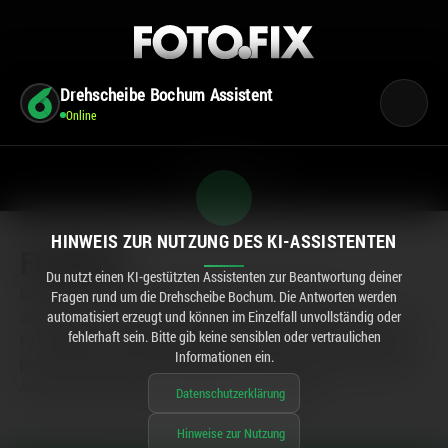
Drehscheibe Bochum Assistent
Online
CENTERPLAN · UG
HINWEIS ZUR NUTZUNG DES KI-ASSISTENTEN
FOTOFIX
Du nutzt einen KI-gestützten Assistenten zur Beantwortung deiner
Brauchst du schnell neue Passbilder oder einfach nur lustige
Fragen rund um die Drehscheibe Bochum. Die Antworten werden
Schnappschüsse mit deinen Liebsten? Dann komm vorbei an unserer Foto
automatisiert erzeugt und können im Einzelfall unvollständig oder
fehlerhaft sein. Bitte gib keine sensiblen oder vertraulichen
Fix Kabine in der Drehscheibe Bochum! Hier machst du im Handumdrehen
Informationen ein.
professionelle Fotos oder unvergessliche Erinnerungen. Perfekt für deinen
Ausweis, deine Bewerbung oder einfach nur zum Spaß!
Datenschutzerklärung
Hinweise zur Nutzung