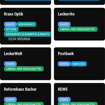
Krass Optik
Leckerrito
SHOPS
GESUNDHEIT
SHOPS
OPTIKER
LEBENS- UND GENUSSMITTEL
GESUNDHEIT & KOSMETIK & BEAUTY
0234-9650666
LeckerWelt
Postbank
SHOPS
SHOPS
SERVICES
LEBENS- UND GENUSSMITTEL
Reformhaus Bacher
REWE
SHOPS
SHOPS
LEBENS- UND GENUSSMITTEL
LEBENS- UND GENUSSMITTEL