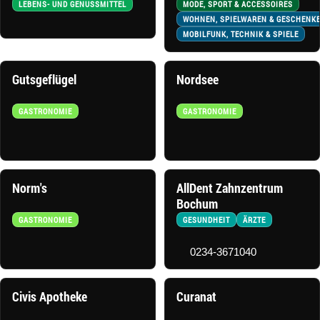
LEBENS- UND GENUSSMITTEL
MODE, SPORT & ACCESSOIRES
WOHNEN, SPIELWAREN & GESCHENK
MOBILFUNK, TECHNIK & SPIELE
Gutsgeflügel
Nordsee
GASTRONOMIE
GASTRONOMIE
Norm's
AllDent Zahnzentrum
Bochum
GASTRONOMIE
GESUNDHEIT
ÄRZTE
0234-3671040
Civis Apotheke
Curanat