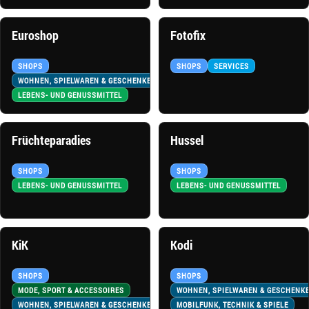
Euroshop
Fotofix
SHOPS
SHOPS
SERVICES
WOHNEN, SPIELWAREN & GESCHENKE
LEBENS- UND GENUSSMITTEL
Früchteparadies
Hussel
SHOPS
SHOPS
LEBENS- UND GENUSSMITTEL
LEBENS- UND GENUSSMITTEL
KiK
Kodi
SHOPS
SHOPS
MODE, SPORT & ACCESSOIRES
WOHNEN, SPIELWAREN & GESCHENK
WOHNEN, SPIELWAREN & GESCHENKE
MOBILFUNK, TECHNIK & SPIELE