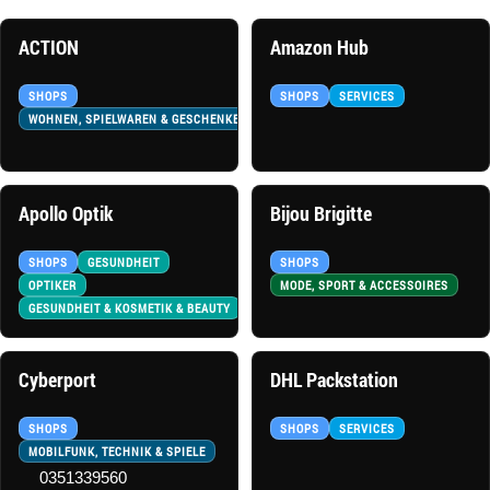
ACTION
Amazon Hub
SHOPS
SHOPS
SERVICES
WOHNEN, SPIELWAREN & GESCHENKE
Apollo Optik
Bijou Brigitte
SHOPS
GESUNDHEIT
SHOPS
OPTIKER
MODE, SPORT & ACCESSOIRES
GESUNDHEIT & KOSMETIK & BEAUTY
Cyberport
DHL Packstation
SHOPS
SHOPS
SERVICES
MOBILFUNK, TECHNIK & SPIELE
0351339560