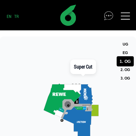
EN
TR