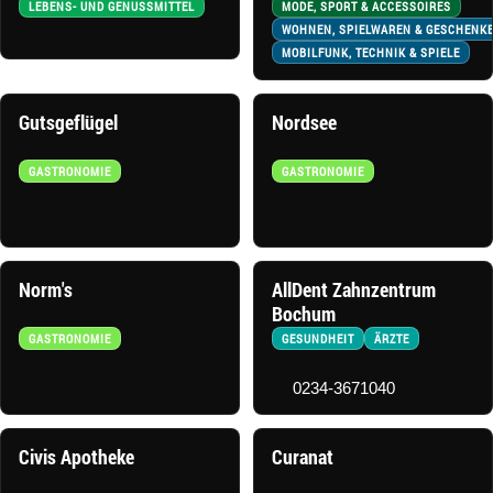
LEBENS- UND GENUSSMITTEL
MODE, SPORT & ACCESSOIRES
WOHNEN, SPIELWAREN & GESCHENK
MOBILFUNK, TECHNIK & SPIELE
Gutsgeflügel
Nordsee
GASTRONOMIE
GASTRONOMIE
Norm's
AllDent Zahnzentrum
Bochum
GASTRONOMIE
GESUNDHEIT
ÄRZTE
0234-3671040
Civis Apotheke
Curanat