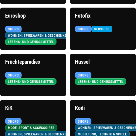
Euroshop
Fotofix
SHOPS
SHOPS
SERVICES
WOHNEN, SPIELWAREN & GESCHENKE
LEBENS- UND GENUSSMITTEL
Früchteparadies
Hussel
SHOPS
SHOPS
LEBENS- UND GENUSSMITTEL
LEBENS- UND GENUSSMITTEL
KiK
Kodi
SHOPS
SHOPS
MODE, SPORT & ACCESSOIRES
WOHNEN, SPIELWAREN & GESCHENK
WOHNEN, SPIELWAREN & GESCHENKE
MOBILFUNK, TECHNIK & SPIELE