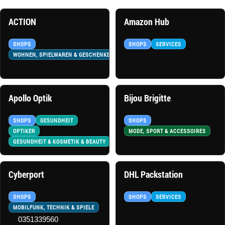
ACTION
Amazon Hub
SHOPS
SHOPS
SERVICES
WOHNEN, SPIELWAREN & GESCHENKE
Apollo Optik
Bijou Brigitte
SHOPS
GESUNDHEIT
SHOPS
OPTIKER
MODE, SPORT & ACCESSOIRES
GESUNDHEIT & KOSMETIK & BEAUTY
Cyberport
DHL Packstation
SHOPS
SHOPS
SERVICES
MOBILFUNK, TECHNIK & SPIELE
0351339560