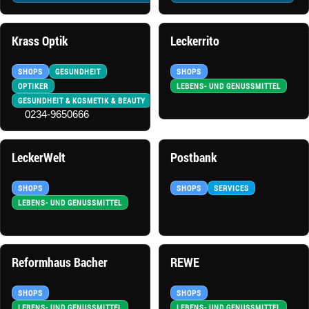
Krass Optik
Leckerrito
SHOPS
GESUNDHEIT
SHOPS
OPTIKER
LEBENS- UND GENUSSMITTEL
GESUNDHEIT & KOSMETIK & BEAUTY
0234-9650666
LeckerWelt
Postbank
SHOPS
SHOPS
SERVICES
LEBENS- UND GENUSSMITTEL
Reformhaus Bacher
REWE
SHOPS
SHOPS
LEBENS- UND GENUSSMITTEL
LEBENS- UND GENUSSMITTEL